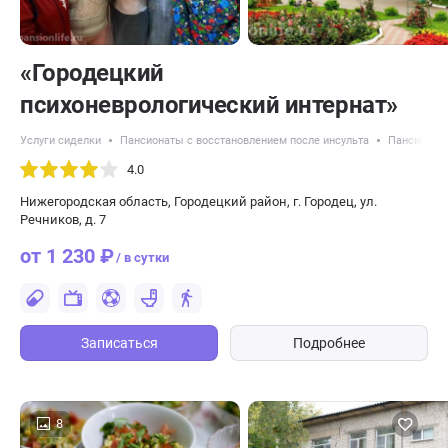
«Городецкий
психоневрологический интернат»
Услуги сиделки
Пансионаты с восстановлением после инсульта
Пансионаты
4.0
Нижегородская область, Городецкий район, г. Городец, ул.
Речников, д. 7
от 1 230 ₽
/ в сутки
Записаться
Подробнее
8