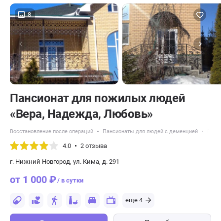
8
Пансионат для пожилых людей
«Вера, Надежда, Любовь»
Восстановление после операций
Пансионаты для людей с деменцией
Панс
4.0
2 отзыва
г. Нижний Новгород, ул. Кима, д. 291
от 1 000 ₽
/ в сутки
еще 4