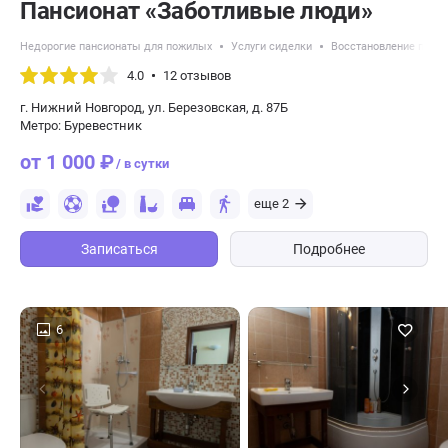
Пансионат «Заботливые люди»
Недорогие пансионаты для пожилых
Услуги сиделки
Восстановление после
4.0
12 отзывов
г. Нижний Новгород, ул. Березовская, д. 87Б
Метро: Буревестник
от 1 000 ₽
/ в сутки
еще 2
Записаться
Подробнее
6