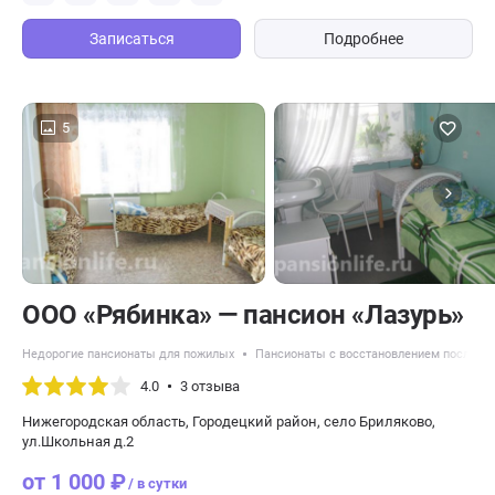
Записаться
Подробнее
5
ООО «Рябинка» — пансион «Лазурь»
Недорогие пансионаты для пожилых
Пансионаты с восстановлением после ин
4.0
3 отзыва
Нижегородская область, Городецкий район, село Бриляково,
ул.Школьная д.2
от 1 000 ₽
/ в сутки