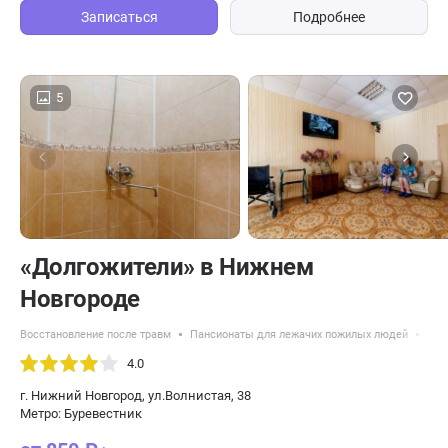
Записаться
Подробнее
5
«Долгожители» в Нижнем
Новгороде
Восстановление после травм
Пансионаты для лежачих пожилых людей
Пан
4.0
г. Нижний Новгород, ул.Волнистая, 38
Метро: Буревестник