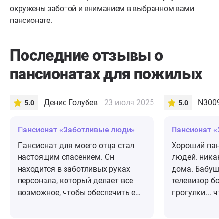
окружены заботой и вниманием в выбранном вами
пансионате.
Последние отзывы о
пансионатах для пожилых
Денис Голубев
23 июля 2025
N300
5.0
5.0
Пансионат «Заботливые люди»
Пансионат «
Пансионат для моего отца стал
Хороший пан
настоящим спасением. Он
людей. никак
находится в заботливых руках
дома. Бабуш
персонала, который делает все
телевизор б
возможное, чтобы обеспечить ему
прогулки... 
комфорт и уют. Здесь мой отец
возрасте! С
чувствует себя счастливым.
Встретили, п