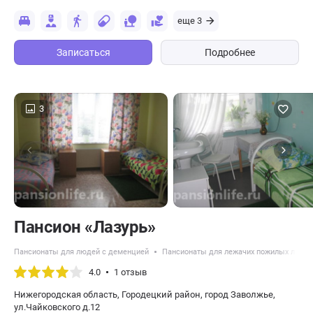
еще 3
Записаться
Подробнее
3
Пансион «Лазурь»
Пансионаты для людей с деменцией
Пансионаты для лежачих пожилых люде
4.0
1 отзыв
Нижегородская область, Городецкий район, город Заволжье,
ул.Чайковского д.12