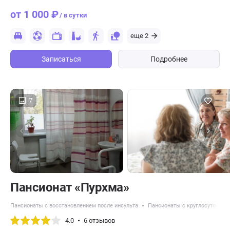
от 1 000 ₽
/ в сутки
еще 2
Записаться
Подробнее
7
Пансионат «Пурхма»
Пансионаты с восстановлением после инсульта
Пансионаты с круглосуточным
4.0
6 отзывов