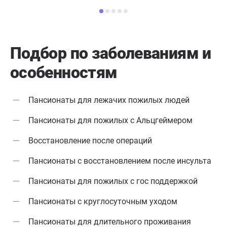
Атмосфера в пансионате очень
очень доволь
дружелюбная и спокойная. Все
условия созданы для
комфортного проживания, а
Подбор по заболеваниям
и
персонал всегда готов помочь и
особенностям
ответить на любые вопросы.
Благодаря их профессионализму и
индивидуальному подходу к
Пансионаты для лежачих пожилых людей
каждому постояльцу, мой отец
чувствует себя как дома. Я очень
Пансионаты для пожилых с Альцгеймером
благодарен персоналу пансионата
Восстановление после операций
за их заботу и внимание к моему
отцу. Они делают все возможное,
Пансионаты с восстановлением после инсульта
чтобы он чувствовал себя хорошо
и счастливо. Я искренне
Пансионаты для пожилых с гос поддержкой
рекомендую этот пансионат всем,
Пансионаты с круглосуточным уходом
кто ищет место, где их близкие
будут чувствовать себя
Пансионаты для длительного проживания