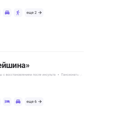
еще 2
ейшина»
ы с восстановлением после инсульта
Пансионаты для временного размещения
еще 6