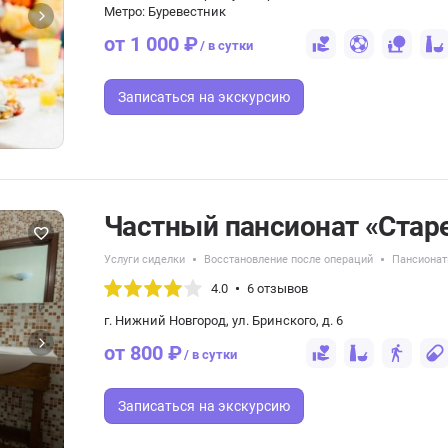
Метро: Буревестник
от 1 000 ₽
/ в сутки
Записаться
на экскурсию
Частный пансионат «Стар
Услуги сиделки
Восстановление после операций
Пансионат
4.0
6 отзывов
г. Нижний Новгород, ул. Бринского, д. 6
от 800 ₽
/ в сутки
Записаться
на экскурсию