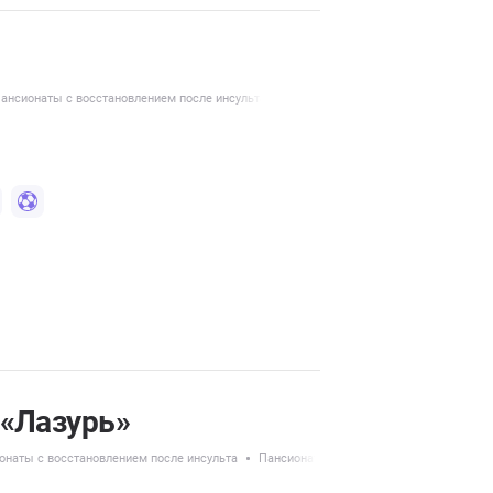
ансионаты с восстановлением после инсульта
 «Лазурь»
онаты с восстановлением после инсульта
Пансионаты для людей с деменцией