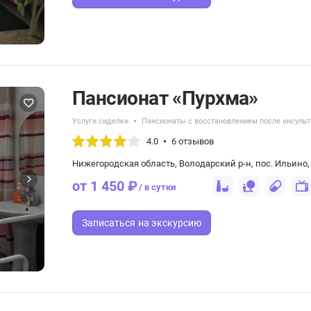
Пансионат «Пурхма»
Услуги сиделки
Пансионаты с восстановлением после инсульт
4.0
6 отзывов
Нижегородская область, Володарский р-н, пос. Ильино, 
от 1 450 ₽
/ в сутки
Записаться
на экскурсию