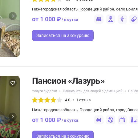
Нижегородская область, Городецкий район, село Бриля
от 1 000 ₽
/ в сутки
Записаться
на экскурсию
Пансион «Лазурь»
Услуги сиделки
Пансионаты для людей с деменцией
Панси
4.0
1 отзыв
Нижегородская область, Городецкий район, город Завол
от 1 000 ₽
/ в сутки
Записаться
на экскурсию