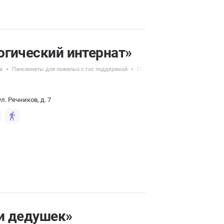
огический интернат»
а
Пансионаты для пожилых с гос поддержкой
Пансионаты для людей с демен
л. Речников, д. 7
и дедушек»