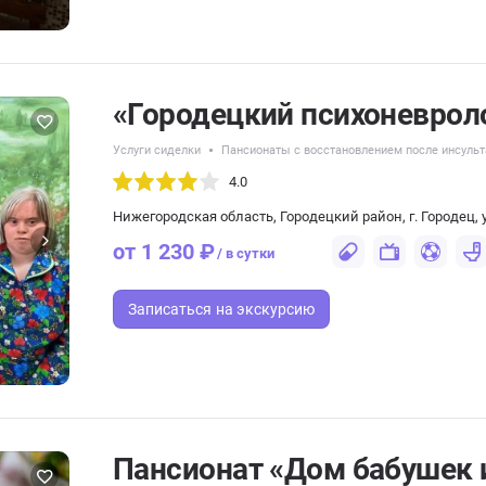
«Городецкий психоневрол
Услуги сиделки
Пансионаты с восстановлением после инсульт
4.0
Нижегородская область, Городецкий район, г. Городец, у
от 1 230 ₽
/ в сутки
Записаться
на экскурсию
Пансионат «Дом бабушек 