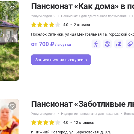
Пансионат «Как дома» в п
Услуги сиделки
Пансионаты для длительного проживания
4.0
2 отзыва
Поселок Ситники, улица Центральная 1а, городской окр
от 700 ₽
/ в сутки
Записаться
на экскурсию
Пансионат «Заботливые 
Услуги сиделки
Недорогие пансионаты для пожилых
Восст
4.0
12 отзывов
г. Нижний Новгород, ул. Березовская, д. 87Б