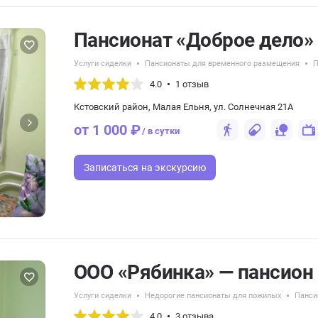
Пансионат «Доброе дело»
Услуги сиделки
Пансионаты для временного размещения
П
4.0
1 отзыв
Кстовский район, Малая Ельня, ул. Солнечная 21А
от 1 000 ₽
/ в сутки
Записаться
на экскурсию
ООО «Рябинка» — пансион
Услуги сиделки
Недорогие пансионаты для пожилых
Панси
4.0
3 отзыва