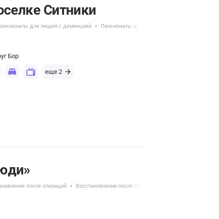
оселке Ситники
Пансионаты для людей с деменцией
Пансионаты для пожилых с болезнью Паркин
уг Бор
еще 2
люди»
ановление после операций
Восстановление после перелома шейки бедра