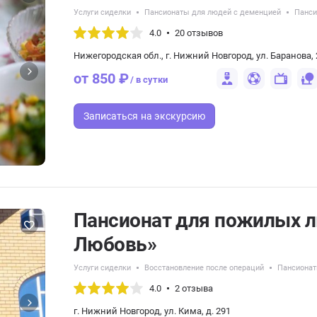
Услуги сиделки
Пансионаты для людей с деменцией
Панси
4.0
20 отзывов
Нижегородская обл., г. Нижний Новгород, ул. Баранова, 
от 850 ₽
/ в сутки
Записаться
на экскурсию
Пансионат для пожилых л
Любовь»
Услуги сиделки
Восстановление после операций
Пансионат
4.0
2 отзыва
г. Нижний Новгород, ул. Кима, д. 291