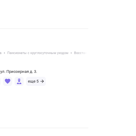
а
Пансионаты с круглосуточным уходом
Восстановление после операций
ул. Приозерная д. 3.
еще 5