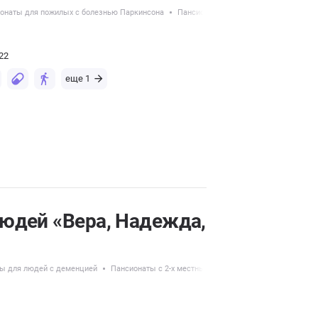
онаты для пожилых с болезнью Паркинсона
Пансионаты с круглосуточным уходо
22
еще 1
юдей «Вера, Надежда,
ы для людей с деменцией
Пансионаты с 2-х местным размещением