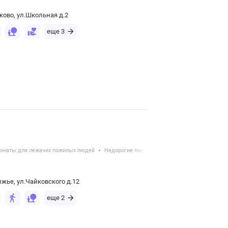
ково, ул.Школьная д.2
еще 3
онаты для лежачих пожилых людей
Недорогие пансионаты для пожилых
жье, ул.Чайковского д.12
еще 2