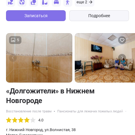
еще 2
Записаться
Подробнее
5
«Долгожители» в Нижнем
Новгороде
Восстановление после травм
Пансионаты для лежачих пожилых людей
Пан
4.0
г. Нижний Новгород, ул.Волнистая, 38