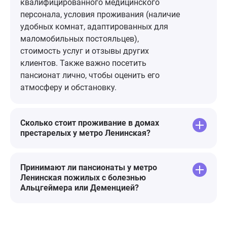
чтобы он чувствовал себя хорошо
квалифицированного медицинского
и счастливо. Я искренне
персонала, условия проживания (наличие
рекомендую этот пансионат всем,
удобных комнат, адаптированных для
кто ищет место, где их близкие
маломобильных постояльцев),
будут чувствовать себя
стоимость услуг и отзывы других
комфортно и безопасно.
клиентов. Также важно посетить
пансионат лично, чтобы оценить его
атмосферу и обстановку.
Сколько стоит проживание в домах
престарелых у метро Ленинская?
Принимают ли пансионаты у метро
Ленинская пожилых с болезнью
Альцгеймера или Деменцией?