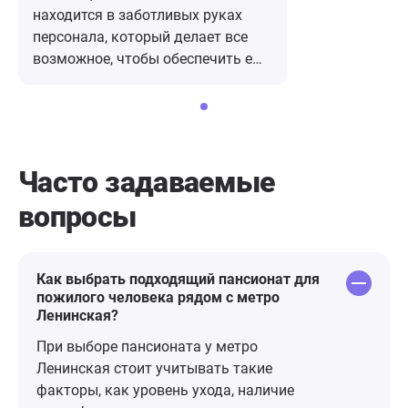
находится в заботливых руках
персонала, который делает все
возможное, чтобы обеспечить ему
комфорт и уют. Здесь мой отец
чувствует себя счастливым.
Атмосфера в пансионате очень
дружелюбная и спокойная. Все
условия созданы для
Часто задаваемые
комфортного проживания, а
вопросы
персонал всегда готов помочь и
ответить на любые вопросы.
Благодаря их профессионализму и
индивидуальному подходу к
Как выбрать подходящий пансионат для
пожилого человека рядом с метро
каждому постояльцу, мой отец
Ленинская?
чувствует себя как дома. Я очень
благодарен персоналу пансионата
При выборе пансионата у метро
за их заботу и внимание к моему
Ленинская стоит учитывать такие
отцу. Они делают все возможное,
факторы, как уровень ухода, наличие