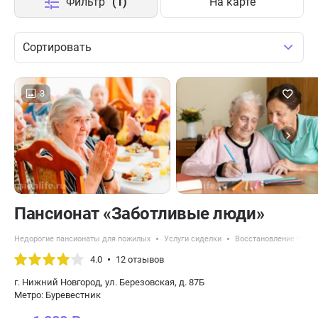
Фильтр
(1)
На карте
Сортировать
3
Пансионат «Заботливые люди»
Недорогие пансионаты для пожилых
Услуги сиделки
Восстановление после
4.0
12 отзывов
г. Нижний Новгород, ул. Березовская, д. 87Б
Метро: Буревестник