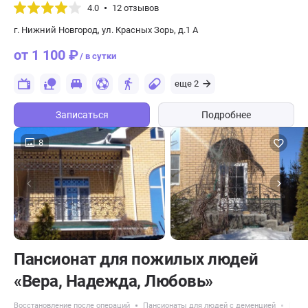
4.0
12 отзывов
г. Нижний Новгород, ул. Красных Зорь, д.1 А
от 1 100 ₽
/ в сутки
еще 2
Записаться
Подробнее
8
Пансионат для пожилых людей
«Вера, Надежда, Любовь»
Восстановление после операций
Пансионаты для людей с деменцией
Панс