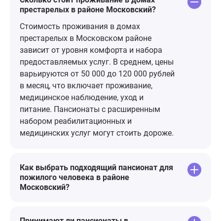
престарелых в районе Московский?
чувствует себя как дома. Я очень
благодарен персоналу пансионата
Стоимость проживания в домах
за их заботу и внимание к моему
престарелых в Московском районе
отцу. Они делают все возможное,
зависит от уровня комфорта и набора
чтобы он чувствовал себя хорошо
предоставляемых услуг. В среднем, цены
и счастливо. Я искренне
варьируются от 50 000 до 120 000 рублей
рекомендую этот пансионат всем,
в месяц, что включает проживание,
кто ищет место, где их близкие
медицинское наблюдение, уход и
будут чувствовать себя
питание. Пансионаты с расширенным
комфортно и безопасно.
набором реабилитационных и
медицинских услуг могут стоить дороже.
Как выбрать подходящий пансионат для
пожилого человека в районе
Московский?
Принимают ли пансионаты в