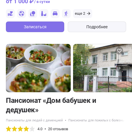
от 1 000 ₽
/ в сутки
еще 2
Записаться
Подробнее
8
Пансионат «Дом бабушек и
дедушек»
Пансионаты для людей с деменцией
Пансионаты для пожилых с болезнью Па
4.0
20 отзывов