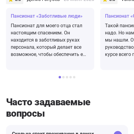
Пансионат «Заботливые люди»
Пансионат 
Пансионат для моего отца стал
Такой панси
настоящим спасением. Он
надо. Но нам
находится в заботливых руках
мы нашли. 
персонала, который делает все
руководство,
возможное, чтобы обеспечить ему
курсе всего 
комфорт и уют. Здесь мой отец
очень важно
чувствует себя счастливым.
номера, пон
Атмосфера в пансионате очень
территория 
дружелюбная и спокойная. Все
досуг. Конце
условия созданы для
Лекарства п
комфортного проживания, а
Памперсы т
Часто задаваемые
персонал всегда готов помочь и
заказать. П
вопросы
ответить на любые вопросы.
включено». 
Благодаря их профессионализму и
удовольстви
индивидуальному подходу к
своим знак
каждому постояльцу, мой отец
Сколько стоит проживание в домах