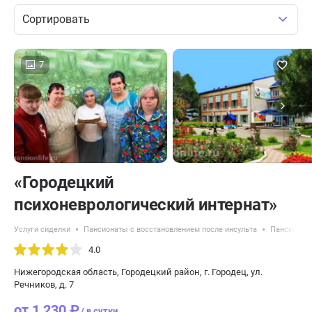
Сортировать
7
«Городецкий
психоневрологический интернат»
Услуги сиделки
Пансионаты с восстановлением после инсульта
Пансионаты
4.0
Нижегородская область, Городецкий район, г. Городец, ул.
Речников, д. 7
от 1 230 ₽
/ в сутки