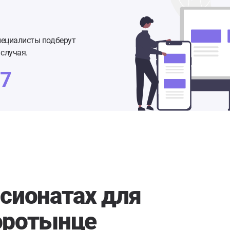
пециалисты подберут
случая.
77
сионатах для
оротынце