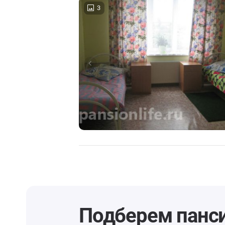
3
Подберем панс