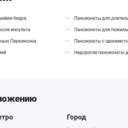
шейки бедра
Пансионаты для длител
осле инсульта
Пансионаты для пожилы
знью Паркинсона
Пансионаты с одномес
ией
Недорогие пансионаты 
оложению
етро
Город