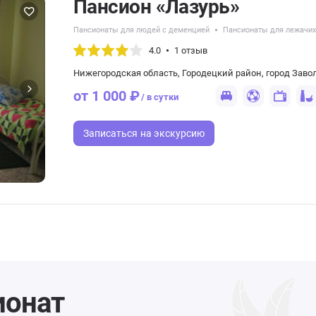
Пансион «Лазурь»
Пансионаты для людей с деменцией
Пансионаты для лежачи
4.0
1 отзыв
Нижегородская область, Городецкий район, город Завол
от 1 000 ₽
/ в сутки
Записаться
на экскурсию
ионат