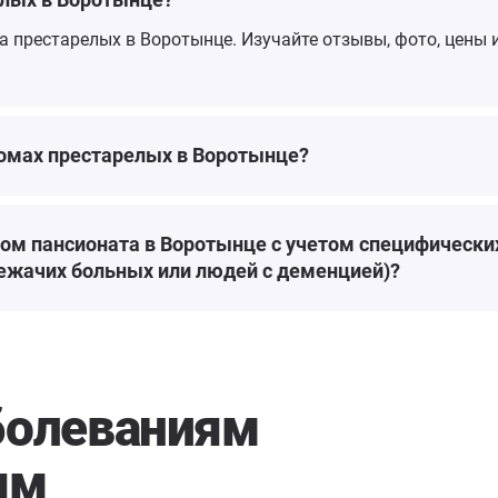
ма престарелых в Воротынце. Изучайте отзывы, фото, цены
домах престарелых в Воротынце?
ом пансионата в Воротынце с учетом специфическ
лежачих больных или людей с деменцией)?
болеваниям
ям