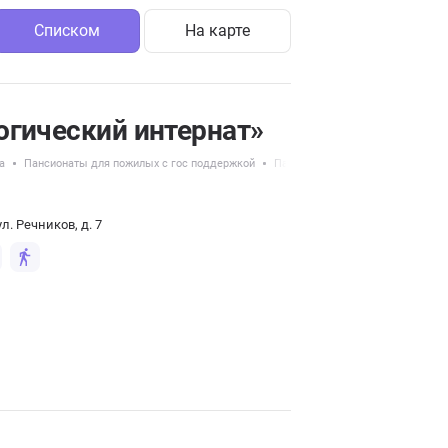
Списком
На карте
огический интернат»
а
Пансионаты для пожилых с гос поддержкой
Пансионаты для людей с демен
л. Речников, д. 7