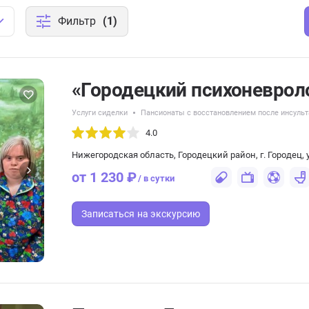
Фильтр
(1)
«Городецкий психоневрол
Услуги сиделки
Пансионаты с восстановлением после инсульт
4.0
Нижегородская область, Городецкий район, г. Городец, у
от 1 230 ₽
/ в сутки
Записаться
на экскурсию