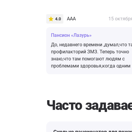
ААА
15 октябр
4.0
Пансион «Лазурь»
До, недавнего времени ,думал,что т
профилакторий ЗМЗ. Теперь точно
знаю,что там помогают людям с
проблемами здоровья,когда одним 
с этим,несправиться,без помощи
других.
Часто задав
Сколько пансионатов для пож