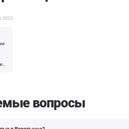
я 2023
ам
им ,
аемые вопросы
илых в Воротынце?