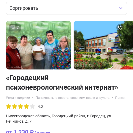
Сортировать
7
«Городецкий
психоневрологический интернат»
Услуги сиделки
Пансионаты с восстановлением после инсульта
Пансионаты
4.0
Нижегородская область, Городецкий район, г. Городец, ул.
Речников, д. 7
от 1 230 ₽
/ в сутки